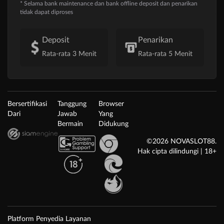
* Selama bank maintenance dan bank offline deposit dan penarikan
tidak dapat diproses
Deposit
Penarikan
Rata-rata 3 Menit
Rata-rata 5 Menit
Bersertifikasi
Tanggung
Browser
Dari
Jawab
Yang
Bermain
Didukung
©2026 NOVASLOT88.
Hak cipta dilindungi | 18+
Platform Penyedia Layanan