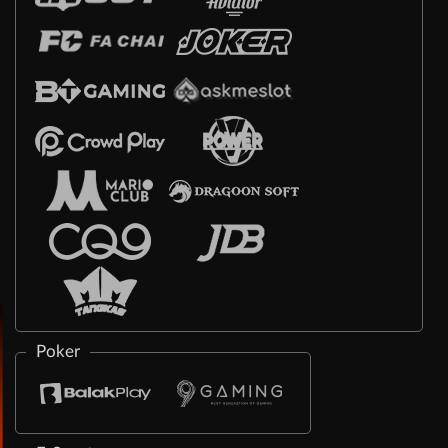
Poker