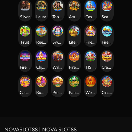
Silver
Laura
Top Gun
Amazon
Caster Surprise
Seasons
Fruit
Reel King Mega
Sweetbakery
Life of luxury II
Fire of Villa Street
Fire of glacier gold
Fire of Rue Royale
Chjcken Djnner
Wild Buffalo
Fire Wheel
TIS The Season
Crazy Restaurant
Cash Spark
Buffalo Gold
Prosperous Lions
Panda Magic II
Wealth
Circus
NOVASLOT88 | NOVA SLOT88