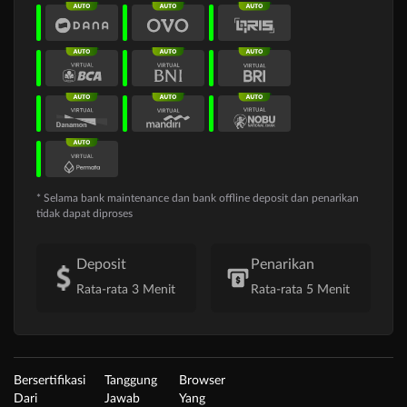
* Selama bank maintenance dan bank offline deposit dan penarikan
tidak dapat diproses
Deposit
Penarikan
Rata-rata 3 Menit
Rata-rata 5 Menit
Bersertifikasi
Tanggung
Browser
Dari
Jawab
Yang