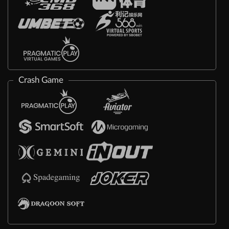
Crash Game