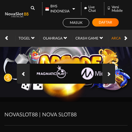
BHS
Live
Versi
Chat
Mobile
INDONESIA
DAFTAR
MASUK
ACE
TOGEL
OLAHRAGA
CRASH GAME
ARCADE
NOVASLOT88 | NOVA SLOT88