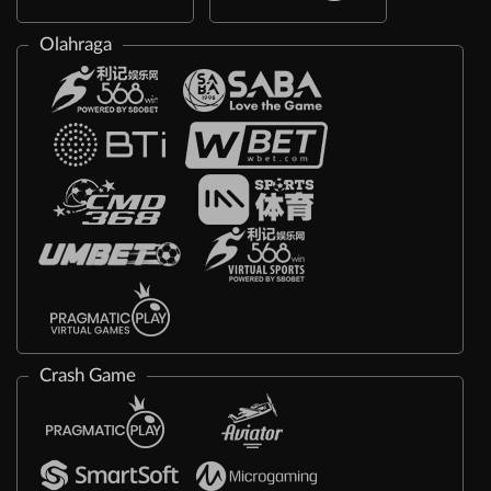
Olahraga
Crash Game