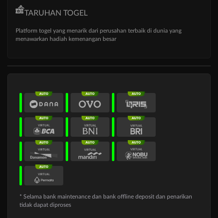
TARUHAN TOGEL
Platform togel yang menarik dari perusahan terbaik di dunia yang
menawarkan hadiah kemenangan besar
* Selama bank maintenance dan bank offline deposit dan penarikan
tidak dapat diproses