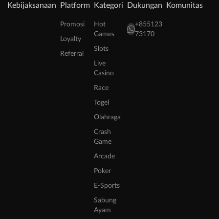
Kebijaksanaan
Platform
Kategori
Dukungan
Komunitas
Promosi
Hot
+855123
Games
73170
Loyalty
Slots
Referral
Live
Casino
Race
Togel
Olahraga
Crash
Game
Arcade
Poker
E-Sports
Sabung
Ayam