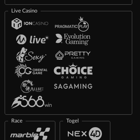
Live Casino
Race
Togel