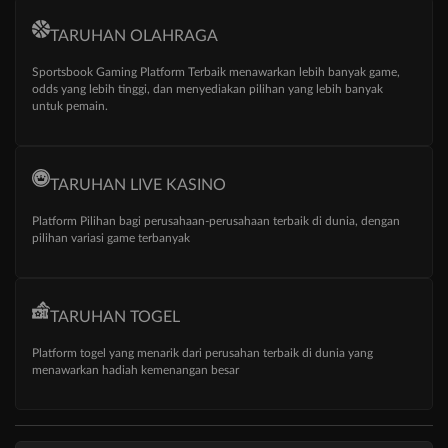
TARUHAN OLAHRAGA
Sportsbook Gaming Platform Terbaik menawarkan lebih banyak game,
odds yang lebih tinggi, dan menyediakan pilihan yang lebih banyak
untuk pemain.
TARUHAN LIVE KASINO
Platform Pilihan bagi perusahaan-perusahaan terbaik di dunia, dengan
pilihan variasi game terbanyak
TARUHAN TOGEL
Platform togel yang menarik dari perusahan terbaik di dunia yang
menawarkan hadiah kemenangan besar