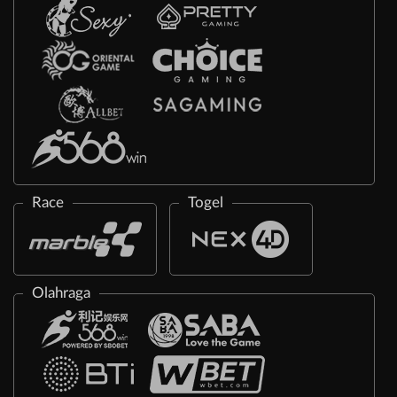
Race
Togel
Olahraga