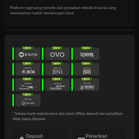
Platform togel yang menarik dari perusahan terbaik di dunia yang
menawarkan hadiah kemenangan besar
* Selama bank maintenance dan bank offline deposit dan penarikan
tidak dapat diproses
Deposit
Penarikan