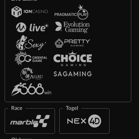
Race
Togel