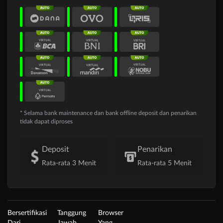
* Selama bank maintenance dan bank offline deposit dan penarikan
tidak dapat diproses
Deposit
Penarikan
Rata-rata 3 Menit
Rata-rata 5 Menit
Bersertifikasi
Tanggung
Browser
Dari
Jawab
Yang