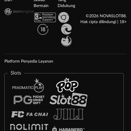
Bermain
Didukung
©2026 NOVASLOT88.
Hak cipta dilindungi | 18+
Platform Penyedia Layanan
Slots