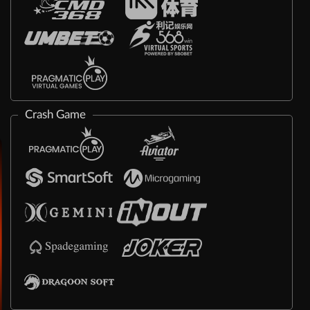
Crash Game