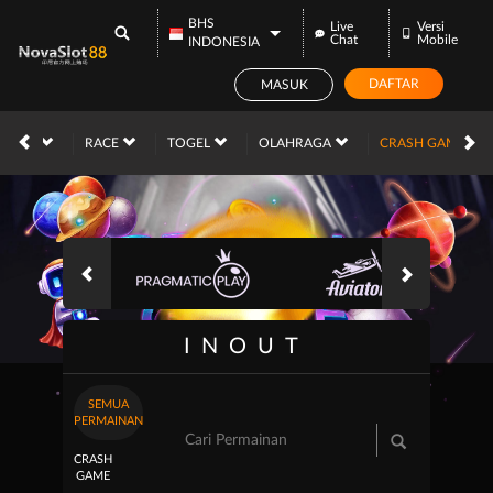
BHS
Live
Versi
Chat
Mobile
INDONESIA
DAFTAR
MASUK
CASINO
RACE
TOGEL
OLAHRAGA
CRASH GAME
INOUT
SEMUA
PERMAINAN
CRASH
GAME