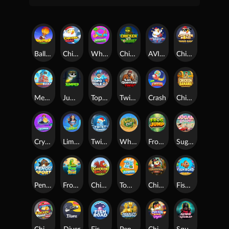
BalloniX
Chicken Road Ice
Wheel
Chicken vs Zombies
AVIA FLY 2
Chicken Road Bonus
MegaBlock
Jumper
Topo Mole
Twist San Quentin
Crash
Chicken Banana
Cryptos
Limbo
Twist X-mas
Wheel Out
Frog Jump
SugarDaddy
Pengu Sport
Frog Road
Chicken Shoot
Tower
Chicken Road Gold
Fish Road