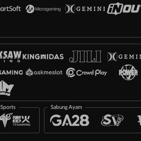
-Sports
Sabung Ayam