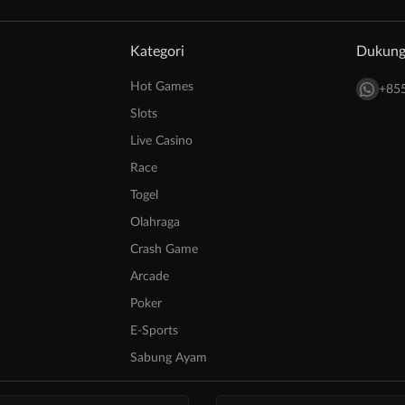
Kategori
Dukung
Hot Games
+85
Slots
Live Casino
Race
Togel
Olahraga
Crash Game
Arcade
Poker
E-Sports
Sabung Ayam