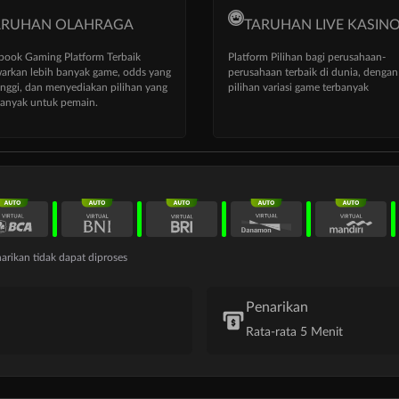
ARUHAN OLAHRAGA
TARUHAN LIVE KASIN
book Gaming Platform Terbaik
Platform Pilihan bagi perusahaan-
rkan lebih banyak game, odds yang
perusahaan terbaik di dunia, dengan
tinggi, dan menyediakan pilihan yang
pilihan variasi game terbanyak
banyak untuk pemain.
arikan tidak dapat diproses
Penarikan
Rata-rata 5 Menit