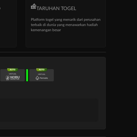
O
TARUHAN TOGEL
Platform togel yang menarik dari perusahan
terbaik di dunia yang menawarkan hadiah
kemenangan besar