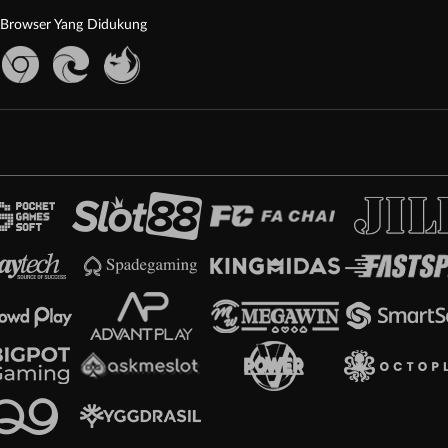
Browser Yang Didukung