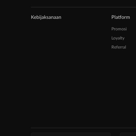
Kebijaksanaan
Platform
Promosi
Loyalty
Referral