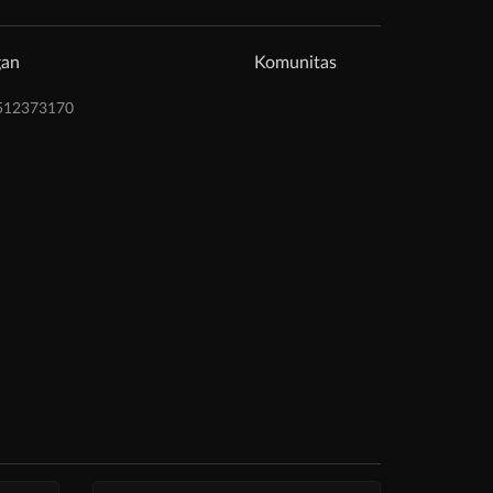
an
Komunitas
512373170