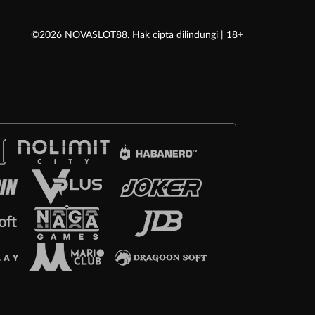
©2026 NOVASLOT88. Hak cipta dilindungi | 18+