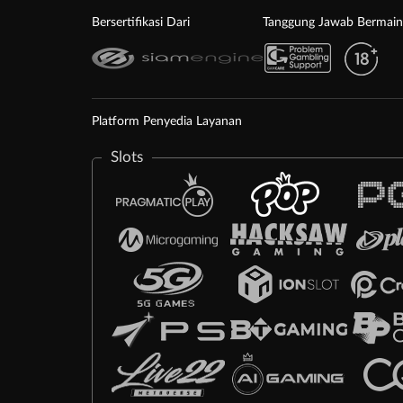
Bersertifikasi Dari
Tanggung Jawab Bermain
Platform Penyedia Layanan
Slots